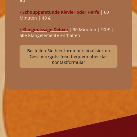
auf
• Schnupperstunde
Klavier
oder
Harfe
| 60
Minuten | 40 €
•
Klangmassage Deluxe
| 90 Minuten | 90 € |
alle Klangelemente enthalten
Bestellen Sie hier Ihren personalisierten
Geschenkgutschein bequem über das
Kontaktformular